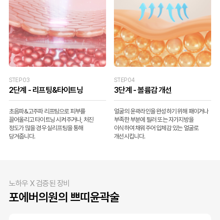
STEP 03
STEP 04
2단계 - 리프팅&타이트닝
3단계 - 볼륨감 개선
초음파&고주파 리프팅으로 피부를
얼굴의 윤곽라인을 완성하기 위해 패이거나
끌어올리고 타이트닝 시켜주거나, 처진
부족한 부분에 필러 또는 자가지방을
정도가 많을 경우 실리프팅을 통해
이식하여 채워주어 입체감 있는 얼굴로
당겨줍니다.
개선시킵니다.
노하우 X 검증된 장비
포에버의원의 쁘띠윤곽술