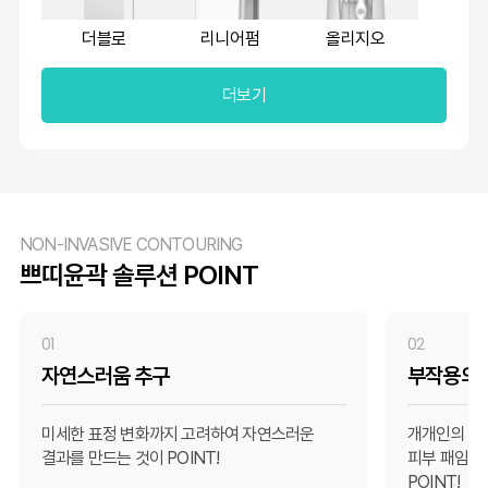
더블로
리니어펌
올리지오
더보기
NON-INVASIVE CONTOURING
쁘띠윤곽 솔루션 POINT
01
02
자연스러움 추구
부작용의 
미세한 표정 변화까지 고려하여 자연스러운
개개인의 피
결과를 만드는 것이 POINT!
피부 패임 및
POINT!