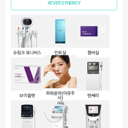
4EVER SYNERGY
슈링크 유니버스
민트실
잼버실
파워윤곽(아큐주
브이올렛
텐쎄라
사)